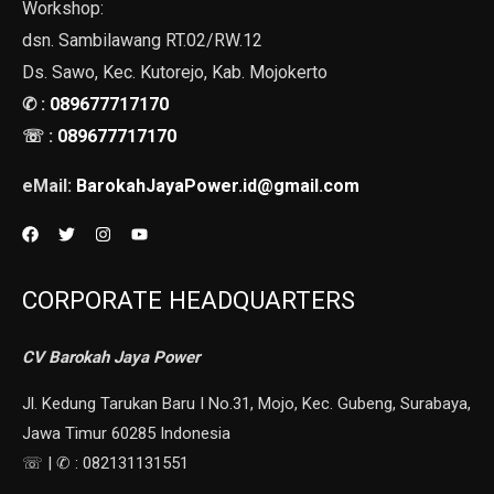
Workshop:
dsn. Sambilawang RT.02/RW.12
Ds. Sawo, Kec. Kutorejo, Kab. Mojokerto
✆ :
089677717170
☏ :
089677717170
eMail:
BarokahJayaPower.id@gmail.com
CORPORATE HEADQUARTERS
CV Barokah Jaya Power
Jl. Kedung Tarukan Baru I No.31, Mojo, Kec. Gubeng, Surabaya,
Jawa Timur 60285 Indonesia
☏ | ✆ : 082131131551