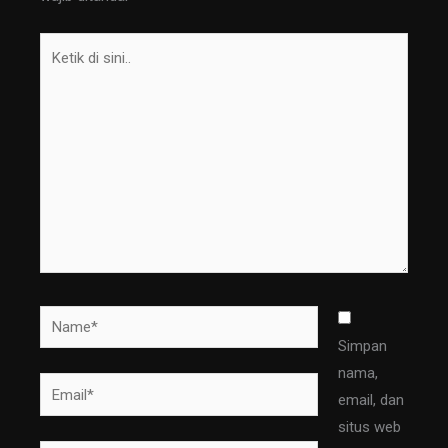
Ketik
di
sini..
Name*
Simpan
nama,
Email*
email, dan
situs web