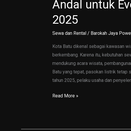
Andal untuk Ev
2025
Sewa dan Rental
/
Barokah Jaya Powe
Kota Batu dikenal sebagai kawasan wis
berkembang. Karena itu, kebutuhan se
mendukung acara wisata, pembangunan,
Batu yang tepat, pasokan listrik teta
tahun 2025, pelaku usaha dan penyel
Sewa
Read More »
Genset
Batu:
7
Solusi