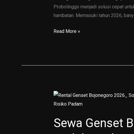
Probolinggo menjadi solusi cepat untu
hambatan. Memasuki tahun 2026, banya
Sewa
Read More »
Genset
Probolinggo
2026:
Solusi
Cepat
untuk
Kebutuhan
Listrik
Darurat
Sewa Genset Bat