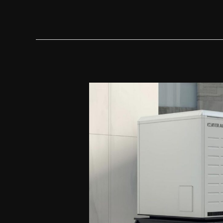
Kediri
untuk
Proyek
Konstruksi:
6
Strategi
Daya
Lebih
Efisien