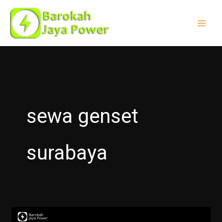
Lewati
ke
konten
sewa genset
surabaya