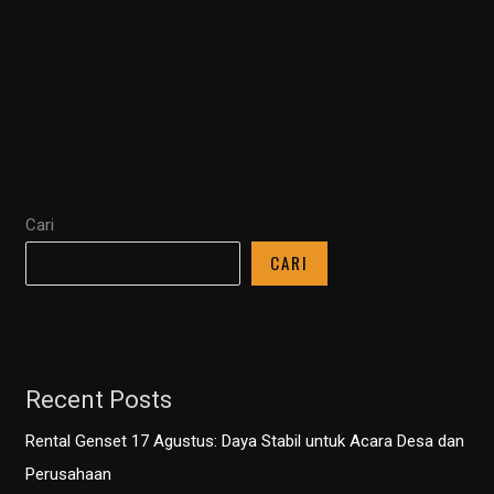
Energi
Handal!
Mengapa
Sewa
Genset
adalah
Pilihan
Cari
Cerdas
untuk
CARI
Bisnis
Anda
Recent Posts
Rental Genset 17 Agustus: Daya Stabil untuk Acara Desa dan
Perusahaan