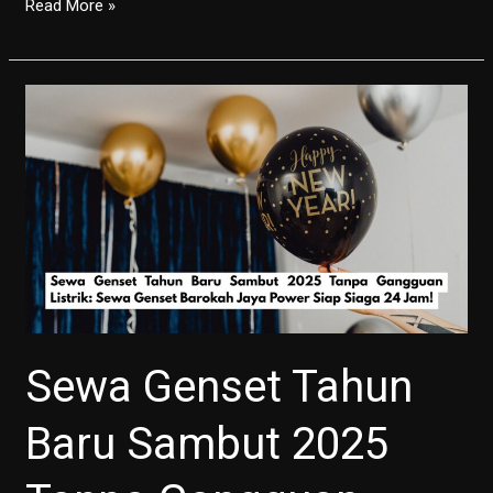
Genset
Read More »
Silent
vs
Open:
Mana
yang
Paling
Cocok
untuk
Kebutuhan
Anda
di
2025?
Sewa Genset Tahun
Baru Sambut 2025