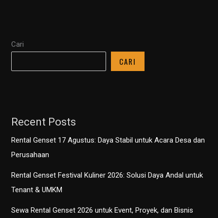
Jam
Solusi
Listrik
Cari
Andal
untuk
CARI
7
Kebutuhan
Penting
Recent Posts
Rental Genset 17 Agustus: Daya Stabil untuk Acara Desa dan
Perusahaan
Rental Genset Festival Kuliner 2026: Solusi Daya Andal untuk
Tenant & UMKM
Sewa Rental Genset 2026 untuk Event, Proyek, dan Bisnis