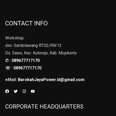
CONTACT INFO
Workshop:
dsn. Sambilawang RT.02/RW.12
Ds. Sawo, Kec. Kutorejo, Kab. Mojokerto
✆ :
089677717170
☏ :
089677717170
eMail:
BarokahJayaPower.id@gmail.com
CORPORATE HEADQUARTERS